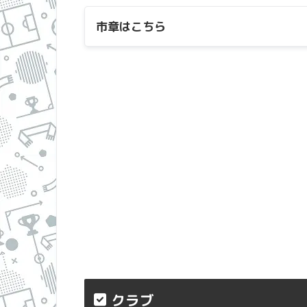
市章はこちら
市章
・
クラブ