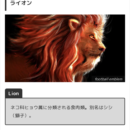
ライオン
football emblem
Lion
ネコ科ヒョウ属に分類される食肉類
。
別名はシシ
（獅子）。