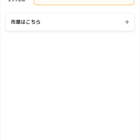
エンブレム
市章はこちら
市章
・