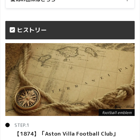
ヴィラ
ヒストリー
football emblem
football emblem
クラブ名の一部を取って、このように呼ば
れてます。
【1874】「
Aston Villa Football Club
」
エンブレム