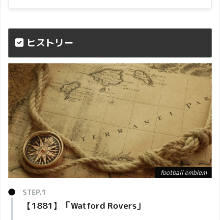
ホーネッツ
ヒストリー
football emblem
football emblem
クラブカラーの
黄黒
が
hornet (スズメバチ)
を連想
【1881】「
Watford Rovers
」
させることに由来している。