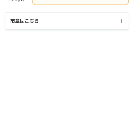
エンブレム
市章はこちら
市章
・