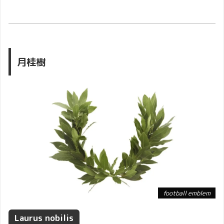
月桂樹
football emblem
Laurus nobilis