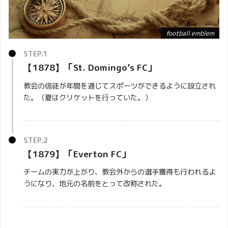
football emblem
football emblem
バター（と場合によっては小麦粉）と糖蜜または砂
【1878】「
St. Domingo’s FC
」
糖を加熱（転化糖を生成）して作られる菓子
教会の信徒が年間を通じてスポーツができるように設立され
た。（夏はクリケットを行っていた。）
エヴァートン地区で作られるエヴァート
ン・ミント（ミント・トフィー）と呼ばれ
エンブレム
るキャンディのようなお菓子がグディソ
【1879】「Everton FC」
ン・パークで無料配布されていたことに由
チームの実力が上がり、教会外からの選手獲得も行われるよ
来しています。
うになり、地元の名前をとって改称された。