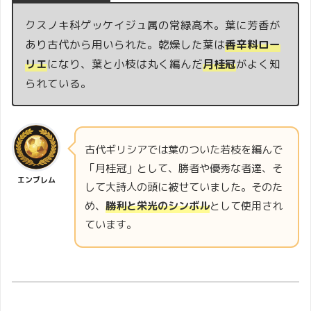
クスノキ科ゲッケイジュ属の常緑高木。葉に芳香が
あり古代から用いられた。乾燥した葉は
香辛料ロー
リエ
になり、葉と小枝は丸く編んだ
月桂冠
がよく知
られている。
古代ギリシアでは葉のついた若枝を編んで
「月桂冠」として、勝者や優秀な者達、そ
エンブレム
して大詩人の頭に被せていました。そのた
め、
勝利と栄光のシンボル
として使用され
ています。