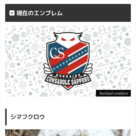
現在のエンブレム
参考
クラブ創設25周年記念特設
サイト｜北海道コンサドーレ
札幌公式
football emblem
シマフクロウ