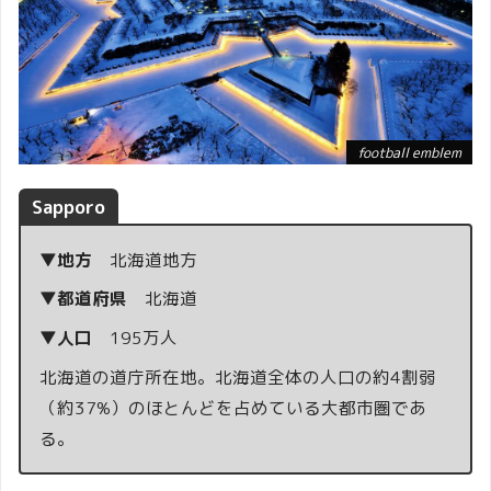
football emblem
Sapporo
▼地方
北海道地方
▼都道府県
北海道
▼人口
195万人
北海道の道庁所在地。北海道全体の人口の約4割弱
（約37%）のほとんどを占めている大都市圏であ
る。