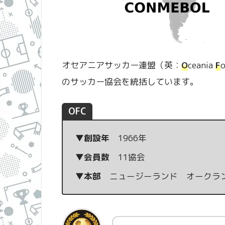
オセアニアサッカー連盟（英：
O
ceania
F
o
のサッカー協会を統括しています。
OFC
▼創設年
1966年
▼会員数
11協会
▼本部
ニュージーランド オークラ