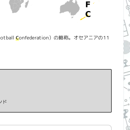
otball
C
onfederation）の略称。オセアニアの11
ンド