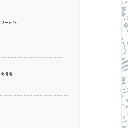
ッカー連盟）
退
動出場権