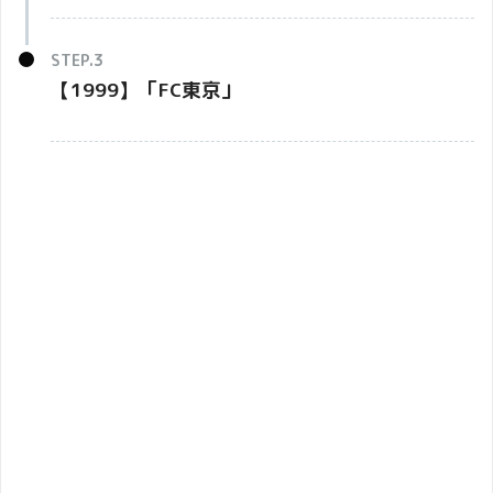
【1999】「
FC
東京」