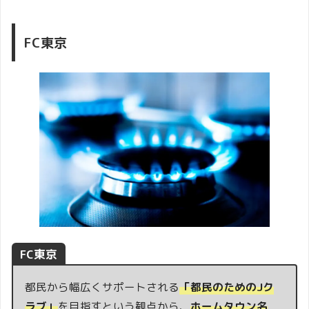
FC東京
FC東京
都民から幅広くサポートされる
「都民のためのJク
ラブ」
を目指すという観点から、
ホームタウン名