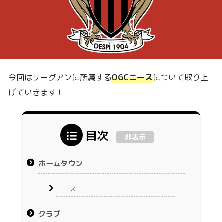
今回はリーグアンに所属する
OGCニース
について取り上
げていきます！
目次
非表示
ホームタウン
ニース
クラブ