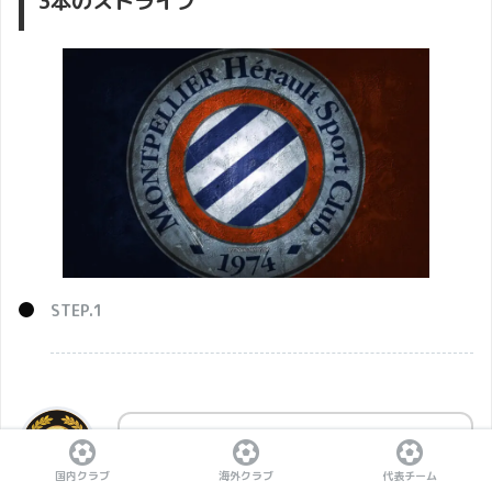
3本のストライプ
モンペリエの
「M」
の字を、ドイツの
バイ
エルン・ミュンヘン
やスペインの
エスパニ
国内クラブ
海外クラブ
代表チーム