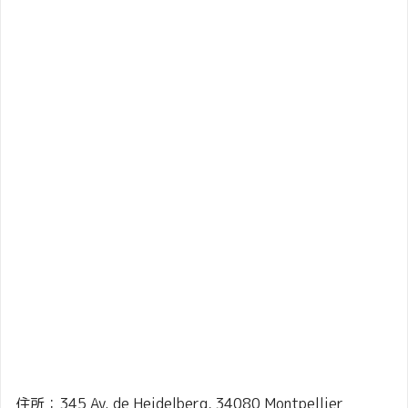
住所：345 Av. de Heidelberg, 34080 Montpellier