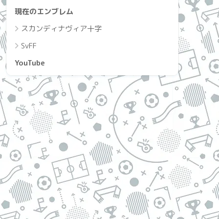
現在のエンブレム
スカンディナヴィア十字
SvFF
YouTube