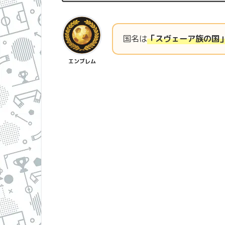
国名は
「スヴェーア族の国
エンブレム