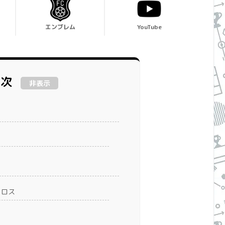
エンブレム
YouTube
目次
非表示
クロス