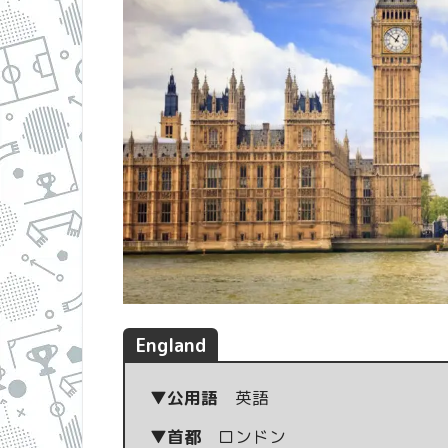
England
▼公用語
英語
▼首都
ロンドン