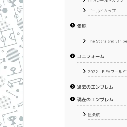
FIFAワールドカップ
ゴールドカップ
愛称
The Stars and Strip
ユニフォーム
2022 FIFAワー
過去のエンブレム
現在のエンブレム
星条旗