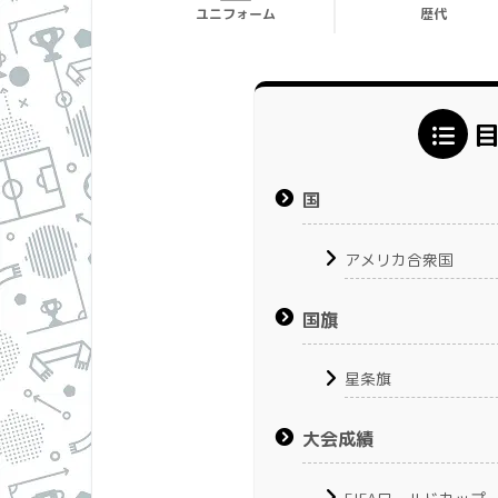
ユニフォーム
歴代
国
アメリカ合衆国
国旗
星条旗
大会成績