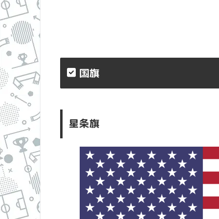
国旗
星条旗