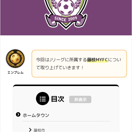
今回はJリーグに所属する
藤枝MYFC
につい
て取り上げていきます！
エンブレム
目次
非表示
ホームタウン
藤枝市