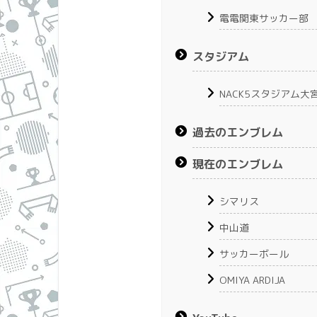
電電関東サッカー部
スタジアム
NACK5スタジアム大
過去のエンブレム
現在のエンブレム
シマリス
中山道
サッカーボール
OMIYA ARDIJA