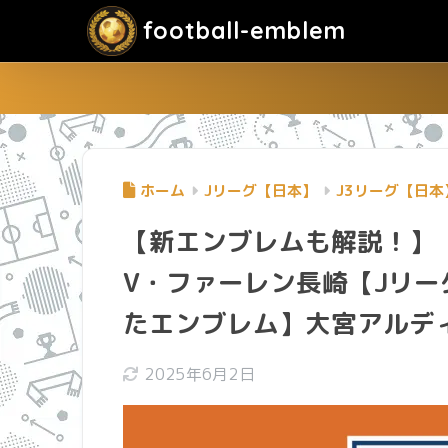
football-emblem
ホーム
Jリーグ【日本】
J3リーグ【日本
【新エンブレムも解説！】
V・ファーレン長崎【Jリ
たエンブレム】大宮アルデ
2025年6月2日