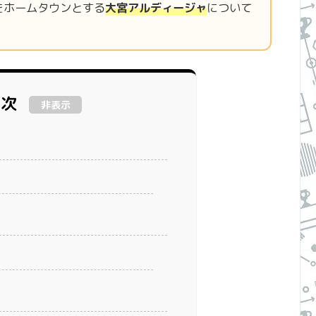
をホームタウンとする
大宮アルディージャ
について
目次
非表示