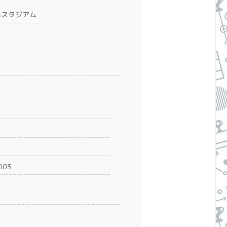
んスタジアム
003