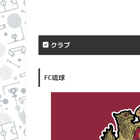
クラブ
FC琉球