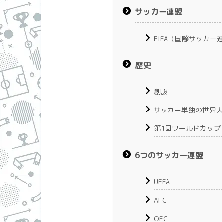
サッカー連盟
FIFA（国際サッカー
歴史
創設
サッカー単独の世界
第1回ワールドカップ
6つのサッカー連盟
UEFA
AFC
OFC