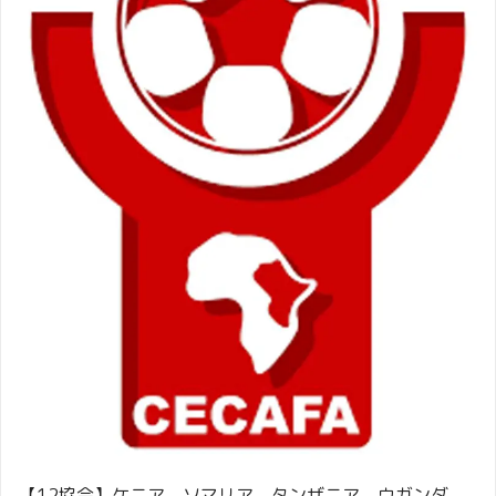
【12協会】ケニア、ソマリア、タンザニア、ウガンダ、