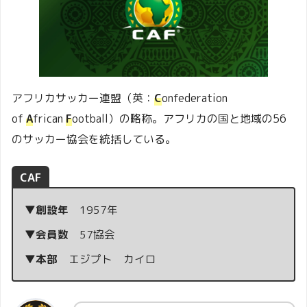
アフリカサッカー連盟（英：
C
onfederation
of
A
frican
F
ootball）の略称。アフリカの国と地域の56
のサッカー協会を統括している。
CAF
▼創設年
1957年
▼会員数
57協会
▼本部
エジプト カイロ