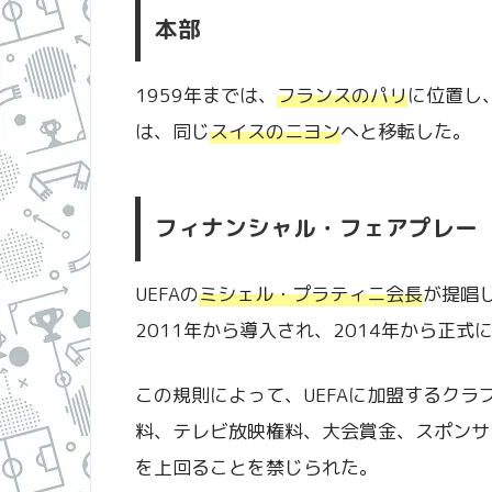
本部
1959年までは、
フランスのパリ
に位置し
は、同じ
スイスのニヨン
へと移転した。
フィナンシャル・フェアプレー
UEFAの
ミシェル・プラティニ会長
が提唱
2011年から導入され、2014年から正式
この規則によって、UEFAに加盟するク
料、テレビ放映権料、大会賞金、スポンサ
を上回ることを禁じられた。