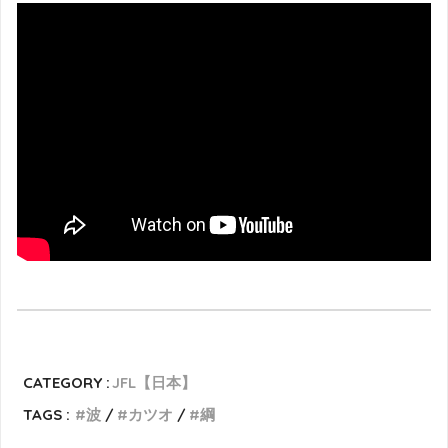
CATEGORY :
JFL【日本】
TAGS :
波
カツオ
綱