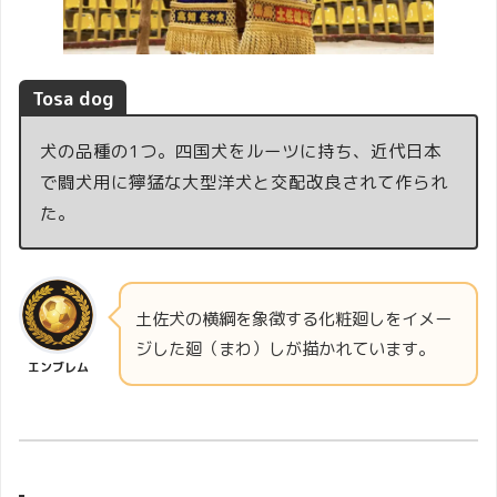
Tosa dog
犬の品種の1つ。四国犬をルーツに持ち、近代日本
で闘犬用に獰猛な大型洋犬と交配改良されて作られ
た。
土佐犬の横綱を象徴する化粧廻しをイメー
ジした廻（まわ）しが描かれています。
エンブレム