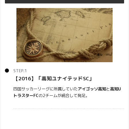
【2016】「
高知ユナイテッドSC
」
四国サッカーリーグに所属していた
アイゴッソ高知
と
高知U
トラスターFC
の2チームが統合して発足。