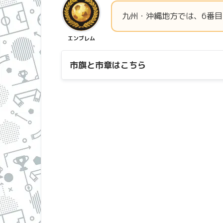
九州・沖縄地方では、6番
エンブレム
市旗と市章はこちら
市旗
・
市章