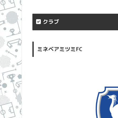
クラブ
・
ミネベアミツミFC