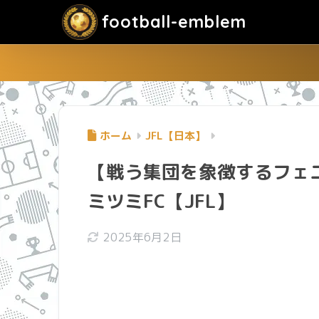
football-emblem
ホーム
JFL【日本】
【戦う集団を象徴するフェ
ミツミFC【JFL】
2025年6月2日