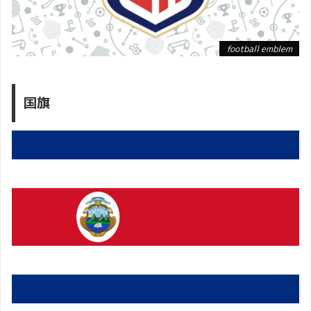
football emblem
国旗