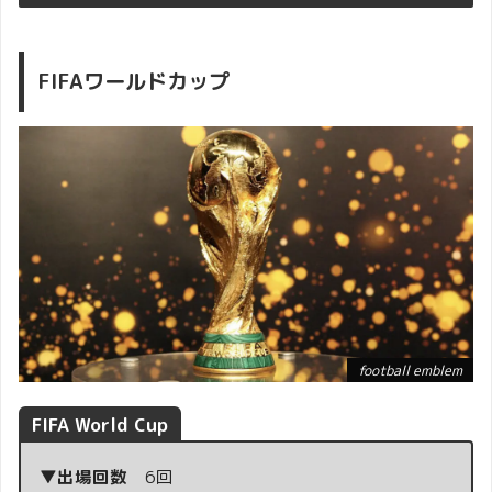
FIFAワールドカップ
National
手前がカリブ海、背景が太平洋で中央にコスタリカ
領土を表す三つの火山と大航海時代を意味するスク
ーナ船が描かれています。また太陽は独立を、7つ
の星はコスタリカの7県を表し、下には征服者を表
football emblem
すクロス（十字架）も描かれています。
FIFA World Cup
▼出場回数
6回