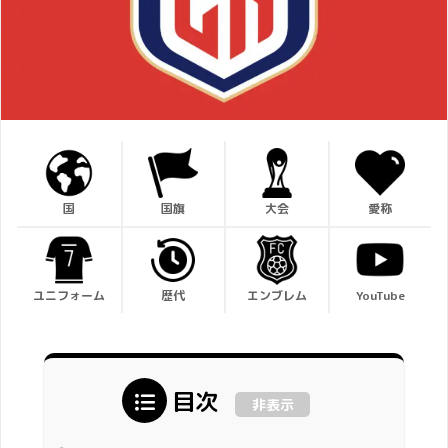
国
国旗
大会
愛称
ユニフォーム
歴代
エンブレム
YouTube
目次
非表示