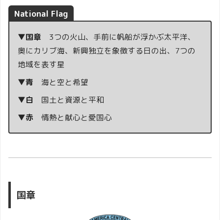
National Flag
▼国章
3つの火山、手前に帆船が浮かぶ太平洋、
奥にカリブ海、新興独立を象徴する日の出、7つの
地域を表す星
▼青
海と空と希望
▼白
国土と資源と平和
▼赤
情熱と献心と愛国心
国章