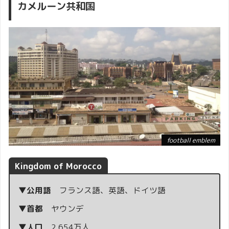
カメルーン共和国
football emblem
Kingdom of Morocco
▼公用語
フランス語、英語、ドイツ語
▼首都
ヤウンデ
▼人口
2,654万人