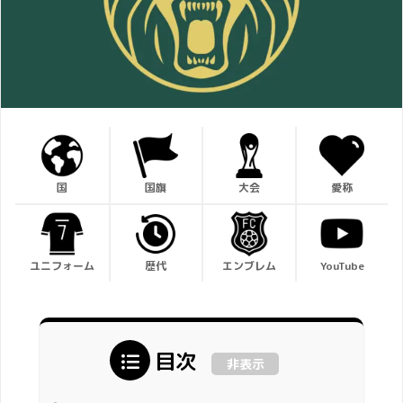
国
国旗
大会
愛称
ユニフォーム
歴代
エンブレム
YouTube
目次
非表示