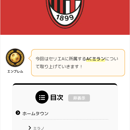
今回はセリエAに所属する
ACミラン
につい
て取り上げていきます！
エンブレム
目次
非表示
ホームタウン
ミラノ