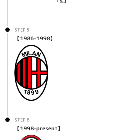
「星」
【1986-1998】
【1998-present】