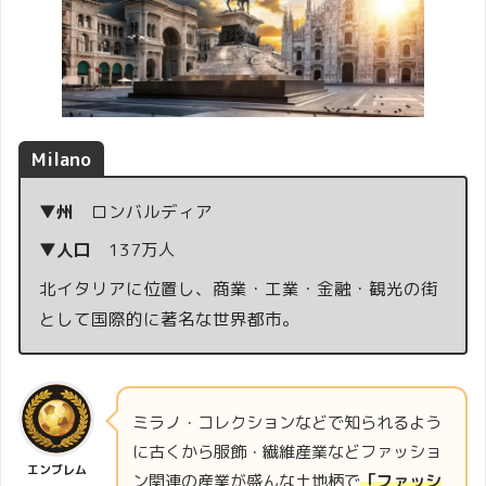
Milano
▼州
ロンバルディア
▼人口
137万人
北イタリアに位置し、商業・工業・金融・観光の街
として国際的に著名な世界都市。
ミラノ・コレクションなどで知られるよう
に古くから服飾・繊維産業などファッショ
エンブレム
ン関連の産業が盛んな土地柄で
「ファッシ