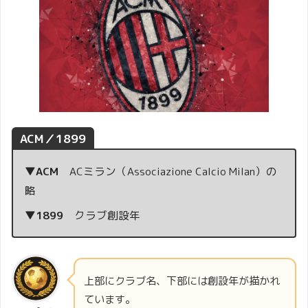
ACM／1899
4世紀のミラノの司教。アウグスティヌスに影響を
▼ACM
ACミラン（Associazione Calcio Milan）の
与えたことでも有名である。
略
▼1899
クラブ創設年
上部にクラブ名、下部には創設年が描かれ
ています。