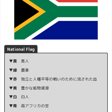
National Flag
▼黒
黒人
▼緑
農業
▼赤
独立と人種平等の戦いのために流された血
▼黄
豊かな鉱物資源
▼白
白人
▼青
南アフリカの空