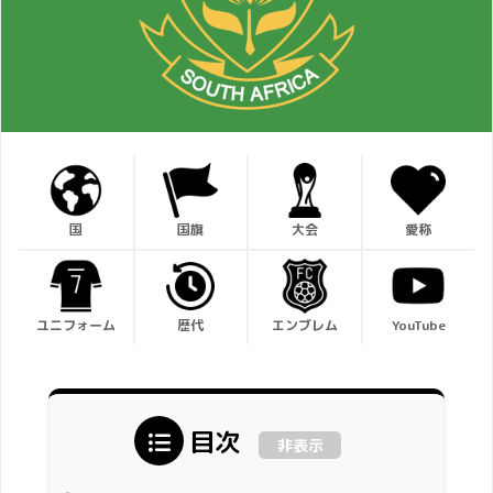
国
国旗
大会
愛称
ユニフォーム
歴代
エンブレム
YouTube
目次
非表示