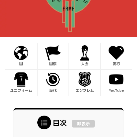
国
国旗
大会
愛称
ユニフォーム
歴代
エンブレム
YouTube
目次
非表示