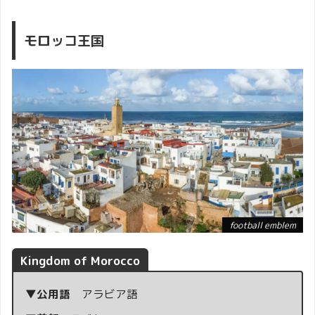
モロッコ王国
football emblem
Kingdom of Morocco
▼公用語
アラビア語