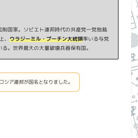
和制国家。ソビエト連邦時代の共産党一党独裁
上、
ウラジーミル・プーチン大統領
率いる与党
いる。世界最大の大量破壊兵器保有国。
、ロシア連邦が国名となりました。