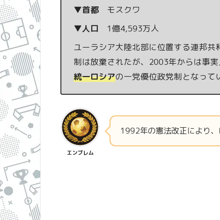
▼首都
モスクワ
▼人口
1億4,593万人
ユーラシア大陸北部に位置する連邦共
制は放棄されたが、2003年からは事実
統一ロシア
の一党優位政党制となって
1992年の憲法改正により
エンブレム