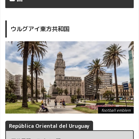
ウルグアイ
東方共和国
football emblem
República Oriental del Uruguay