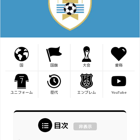
国
国旗
大会
愛称
ユニフォーム
歴代
エンブレム
YouTube
目次
非表示