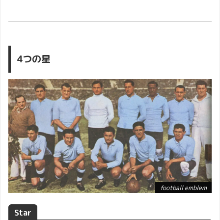
4つの星
football emblem
Star