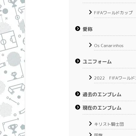
FIFAワールドカップ
愛称
Os Canarinhos
ユニフォーム
2022 FIFAワー
過去のエンブレム
現在のエンブレム
キリスト騎士団
国旗