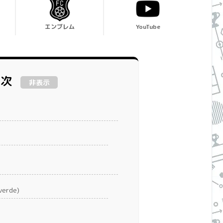
エンブレム
YouTube
目次
非表示
erde)