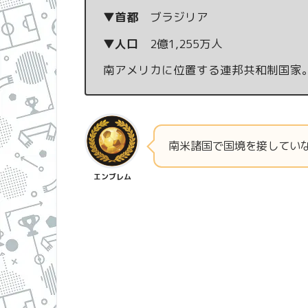
▼首都
ブラジリア
▼人口
2億1,255万人
南アメリカに位置する連邦共和制国家
南米諸国で国境を接してい
エンブレム