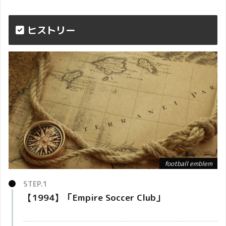
ヒストリー
football emblem
【1994】「
Empire Soccer Club
」