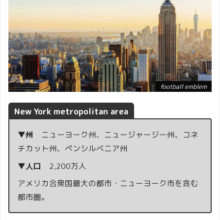
football emblem
New York metropolitan area
▼州
ニューヨーク州、ニュージャージー州、コネ
チカット州、ペンシルベニア州
▼人口
2,200万人
アメリカ合衆国最大の都市・ニューヨーク市を含む
都市圏。