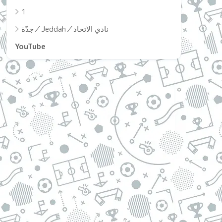
1
جدّة／Jeddah／نادي الاتحاد
YouTube