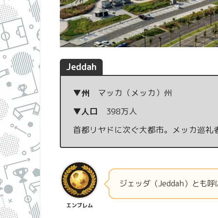
Jeddah
▼州
マッカ（メッカ）州
▼人口
398万人
首都リヤドに次ぐ大都市。メッカ巡礼
ジェッダ（Jeddah）とも
エンブレム