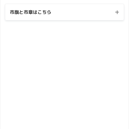
市旗と市章はこちら
市旗
・
市章
・