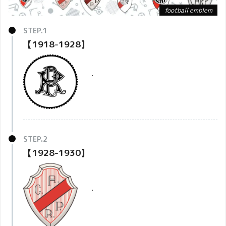
football emblem
【1918-1928】
・
【1928-1930】
・